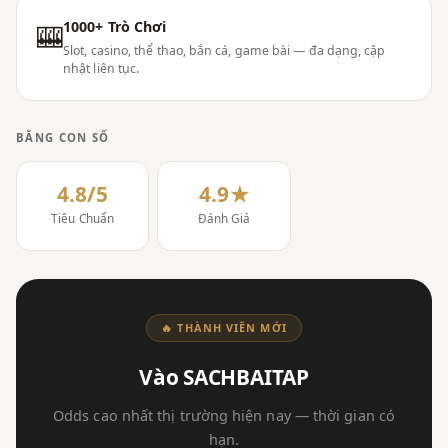
1000+ Trò Chơi
🎰
Slot, casino, thể thao, bắn cá, game bài — đa dạng, cập
nhật liên tục.
BẰNG CON SỐ
4.8/5
4.9★
Tiêu Chuẩn
Đánh Giá
🔥 THÀNH VIÊN MỚI
Vào SACHBAITAP
Odds cao nhất thị trường hiện nay — thời gian có
hạn.