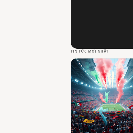
TIN TỨC MỚI NHẤT