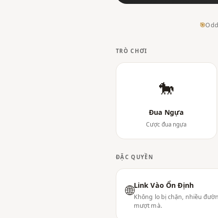
🎯
Odd
TRÒ CHƠI
🐎
Đua Ngựa
Cược đua ngựa
ĐẶC QUYỀN
Link Vào Ổn Định
🌐
Không lo bị chặn, nhiều đườ
mượt mà.