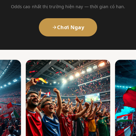
Odds cao nhất thị trường hiện nay — thời gian có hạn.
Chơi Ngay