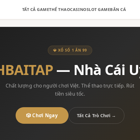
TẤT CẢ GAME
THỂ THAO
CASINO
SLOT GAME
BẮN CÁ
💎 XỔ SỐ 1 ĂN 99
HBAITAP
— Nhà Cái U
Chất lượng cho người chơi Việt. Thể thao trực tiếp. Rút
tiền siêu tốc.
🎲 Chơi Ngay
Tất Cả Trò Chơi →